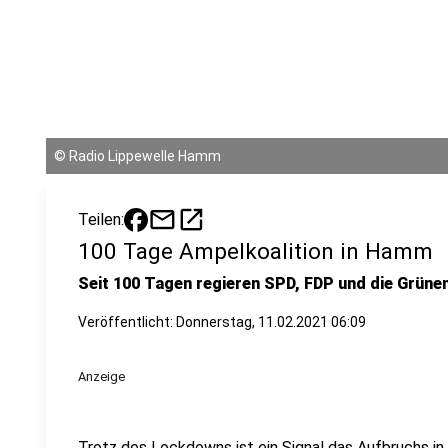
©
Radio Lippewelle Hamm
mail
open_in_new
Teilen:
100 Tage Ampelkoalition in Hamm
Seit 100 Tagen regieren SPD, FDP und die Grün
Veröffentlicht:
Donnerstag, 11.02.2021 06:09
Anzeige
Trotz des Lockdowns ist ein Signal das Aufbruchs i