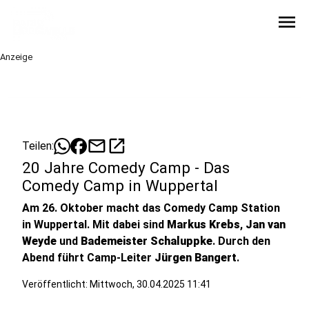
menu
Anzeige
mail
open_in_new
Teilen:
20 Jahre Comedy Camp - Das
Comedy Camp in Wuppertal
Am 26. Oktober macht das Comedy Camp Station
in Wuppertal. Mit dabei sind
Markus Krebs
,
Jan van
Weyde
und
Bademeister Schaluppke
. Durch den
Abend führt Camp-Leiter
Jürgen Bangert
.
Veröffentlicht:
Mittwoch, 30.04.2025 11:41