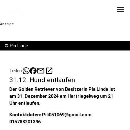
menu
Anzeige
©
Pia Linde
mail
open_in_new
Teilen:
31.12. Hund entlaufen
Der Golden Retriever von Besitzerin Pia Linde ist
am 31. Dezember 2024 am Hartriegelweg um 21
Uhr entlaufen.
Kontaktdaten
: Pili051069@gmail.com,
015788201396