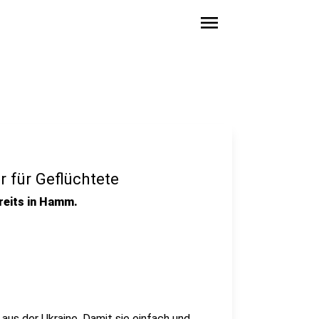
menu
für Geflüchtete
reits in Hamm.
us der Ukraine. Damit sie einfach und