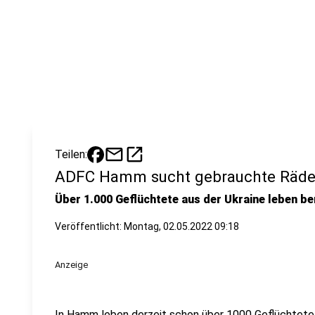
mail
open_in_new
Teilen:
ADFC Hamm sucht gebrauchte Räder 
Über 1.000 Geflüchtete aus der Ukraine leben be
Veröffentlicht:
Montag, 02.05.2022 09:18
Anzeige
In Hamm leben derzeit schon über 1000 Geflüchtete a