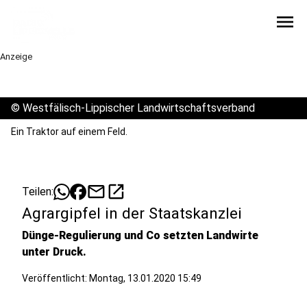
menu
Anzeige
©
Westfälisch-Lippischer Landwirtschaftsverband
Ein Traktor auf einem Feld.
mail
open_in_new
Teilen:
Agrargipfel in der Staatskanzlei
Dünge-Regulierung und Co setzten Landwirte
unter Druck.
Veröffentlicht:
Montag, 13.01.2020 15:49