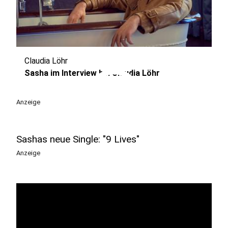
Claudia Löhr
play_circle
Sasha im Interview bei Claudia Löhr
Anzeige
Sashas neue Single: "9 Lives"
Anzeige