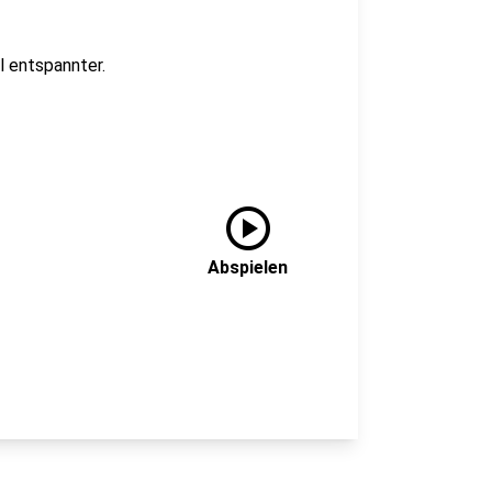
el entspannter.
play_circle
Abspielen