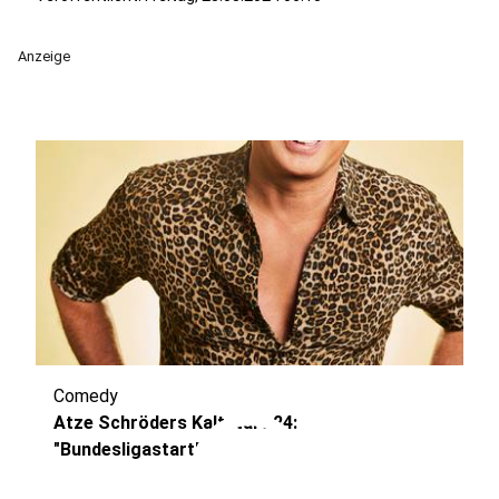
Anzeige
Comedy
play_circle
Atze Schröders Kaltstart 24:
"Bundesligastart"