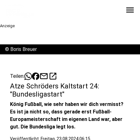
menu
Anzeige
©
Boris Breuer
mail
open_in_new
Teilen:
Atze Schröders Kaltstart 24:
"Bundesligastart"
König Fußball, wie sehr haben wir dich vermisst?
Es ist ja nicht so, dass gerade erst Fußball-
Europameisterschaft im eigenen Land war, aber
gut. Die Bundesliga legt los.
Veröffentlicht:
Freitag, 23.08.2024 06:15