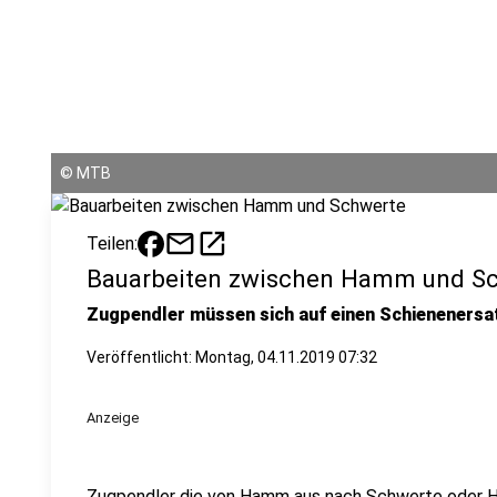
©
MTB
mail
open_in_new
Teilen:
Bauarbeiten zwischen Hamm und S
Zugpendler müssen sich auf einen Schienenersat
Veröffentlicht:
Montag, 04.11.2019 07:32
Anzeige
Zugpendler die von Hamm aus nach Schwerte oder H