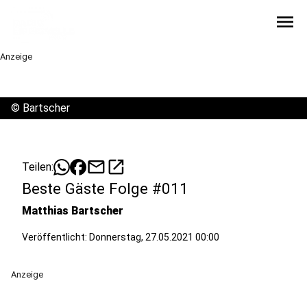
menu
Anzeige
©
Bartscher
mail
open_in_new
Teilen:
Beste Gäste Folge #011
Matthias Bartscher
Veröffentlicht:
Donnerstag, 27.05.2021 00:00
Anzeige