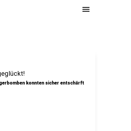
menu
eglückt!
iegerbomben konnten sicher entschärft