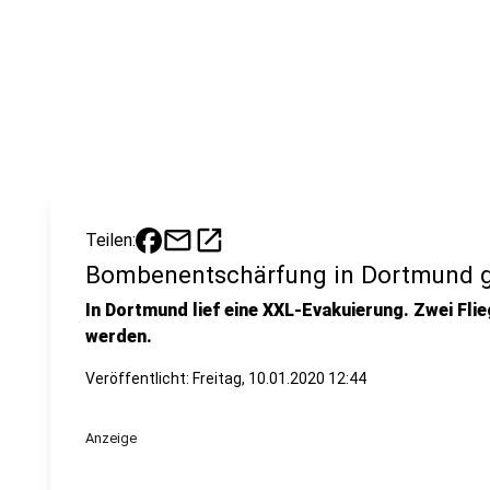
mail
open_in_new
Teilen:
Bombenentschärfung in Dortmund g
In Dortmund lief eine XXL-Evakuierung. Zwei Fl
werden.
Veröffentlicht:
Freitag, 10.01.2020 12:44
Anzeige