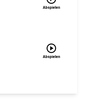
Abspielen
play_circle
Abspielen