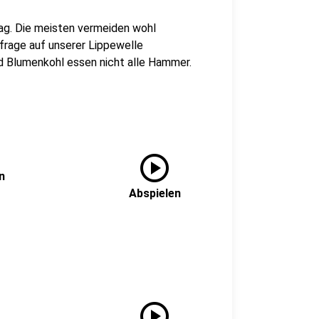
ag. Die meisten vermeiden wohl
frage auf unserer Lippewelle
nd Blumenkohl essen nicht alle Hammer.
play_circle
n
Abspielen
play_circle