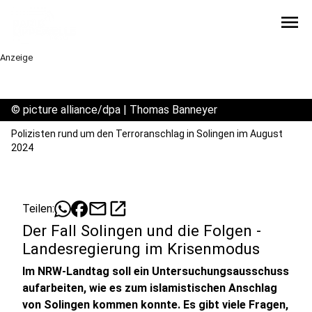
menu
Anzeige
©
picture alliance/dpa | Thomas Banneyer
Polizisten rund um den Terroranschlag in Solingen im August
2024
mail
open_in_new
Teilen:
Der Fall Solingen und die Folgen -
Landesregierung im Krisenmodus
Im NRW-Landtag soll ein Untersuchungsausschuss
aufarbeiten, wie es zum islamistischen Anschlag
von Solingen kommen konnte. Es gibt viele Fragen,