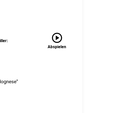
play_circle
ller:
Abspielen
lognese"