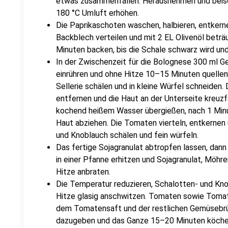
etwas zusammenfallen. Herausnehmen und beise
180 °C Umluft erhöhen.
Die Paprikaschoten waschen, halbieren, entkern
Backblech verteilen und mit 2 EL Olivenöl beträ
Minuten backen, bis die Schale schwarz wird und
In der Zwischenzeit für die Bolognese 300 ml 
einrühren und ohne Hitze 10–15 Minuten quelle
Sellerie schälen und in kleine Würfel schneiden
entfernen und die Haut an der Unterseite kreuzfö
kochend heißem Wasser übergießen, nach 1 Minu
Haut abziehen. Die Tomaten vierteln, entkernen 
und Knoblauch schälen und fein würfeln.
Das fertige Sojagranulat abtropfen lassen, dann
in einer Pfanne erhitzen und Sojagranulat, Möhren
Hitze anbraten.
Die Temperatur reduzieren, Schalotten- und Kno
Hitze glasig anschwitzen. Tomaten sowie Tomat
dem Tomatensaft und der restlichen Gemüsebrü
dazugeben und das Ganze 15–20 Minuten köche