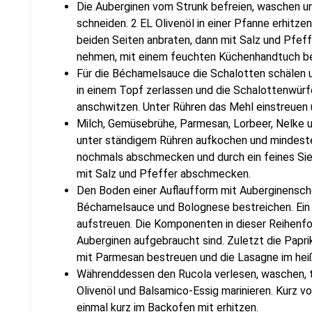
Die Auberginen vom Strunk befreien, waschen un
schneiden. 2 EL Olivenöl in einer Pfanne erhitze
beiden Seiten anbraten, dann mit Salz und Pfef
nehmen, mit einem feuchten Küchenhandtuch be
Für die Béchamelsauce die Schalotten schälen u
in einem Topf zerlassen und die Schalottenwürfel
anschwitzen. Unter Rühren das Mehl einstreuen 
Milch, Gemüsebrühe, Parmesan, Lorbeer, Nelke 
unter ständigem Rühren aufkochen und mindeste
nochmals abschmecken und durch ein feines Sie
mit Salz und Pfeffer abschmecken.
Den Boden einer Auflaufform mit Auberginensch
Béchamelsauce und Bolognese bestreichen. Ein
aufstreuen. Die Komponenten in dieser Reihenfol
Auberginen aufgebraucht sind. Zuletzt die Papri
mit Parmesan bestreuen und die Lasagne im he
Währenddessen den Rucola verlesen, waschen, t
Olivenöl und Balsamico-Essig marinieren. Kurz 
einmal kurz im Backofen mit erhitzen.