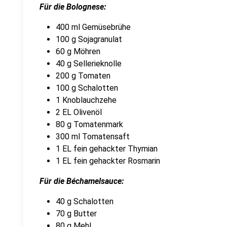
Für die Bolognese:
400 ml Gemüsebrühe
100 g Sojagranulat
60 g Möhren
40 g Sellerieknolle
200 g Tomaten
100 g Schalotten
1 Knoblauchzehe
2 EL Olivenöl
80 g Tomatenmark
300 ml Tomatensaft
1 EL fein gehackter Thymian
1 EL fein gehackter Rosmarin
Für die Béchamelsauce:
40 g Schalotten
70 g Butter
80 g Mehl