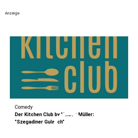
Anzeige
Comedy
play_circle
Der Kitchen Club by Nelson Müller:
"Szegadiner Gulasch"