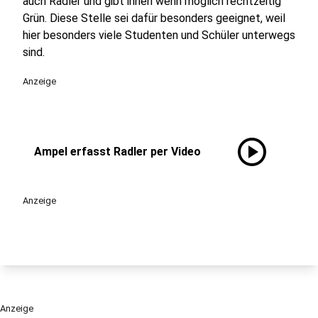
auch Radler und gibt ihnen wenn möglich rechtzeitig
Grün. Diese Stelle sei dafür besonders geeignet, weil
hier besonders viele Studenten und Schüler unterwegs
sind.
Anzeige
play_circle
Ampel erfasst Radler per Video
Anzeige
Anzeige