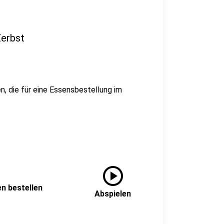
Zerbst
n, die für eine Essensbestellung im
play_circle
en bestellen
Abspielen