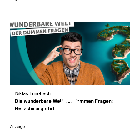
Niklas Lünebach
play_circle
Die wunderbare Welt der dummen Fragen:
Herzchirurg stirbt
Anzeige