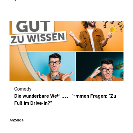
Comedy
play_circle
Die wunderbare Welt der dummen Fragen: "Zu
Fuß im Drive-In?"
Anzeige