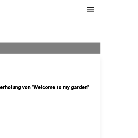
menu
derholung von "Welcome to my garden"