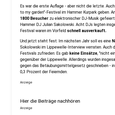
Es war die erste Auflage - aber nicht die letzte. Au
to my garden"-Festival im Hammer Kurpark geben. 
1800 Besucher
zu elektronischer DJ-Musik gefeiert
Hammer DJ Julian Sakolowski. Acht DJs legten insg
Festival waren im Vorfeld
schnell ausverkauft.
Und jetzt steht fest: Im nächsten Jahr soll es eine
N
Sokolowski im Lippewelle-Interview verraten. Auch di
Festivals zufrieden: Es gab
keine Einsätze
, "nicht 
gegenüber der Lippewelle. Allerdings wurden insge
gegen das Betäubungsmittelgesetz geschrieben - in 
0,3 Prozent der Feiernden.
Anzeige
Hier die Beiträge nachhören
Anzeige