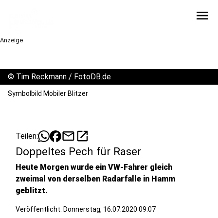
menu
Anzeige
©
Tim Reckmann / FotoDB.de
Symbolbild Mobiler Blitzer
mail
open_in_new
Teilen:
Doppeltes Pech für Raser
Heute Morgen wurde ein VW-Fahrer gleich
zweimal von derselben Radarfalle in Hamm
geblitzt.
Veröffentlicht:
Donnerstag, 16.07.2020 09:07