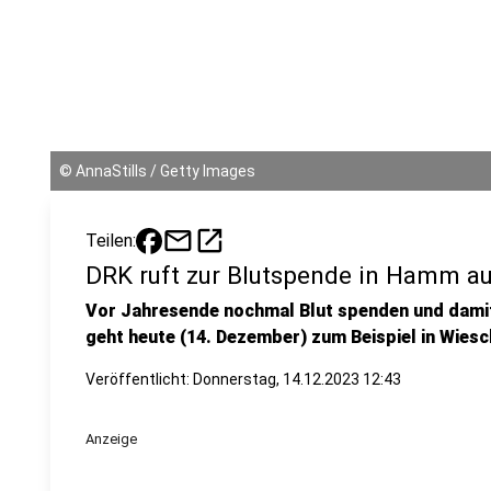
©
AnnaStills / Getty Images
mail
open_in_new
Teilen:
DRK ruft zur Blutspende in Hamm a
Vor Jahresende nochmal Blut spenden und dami
geht heute (14. Dezember) zum Beispiel in Wies
Veröffentlicht:
Donnerstag, 14.12.2023 12:43
Anzeige