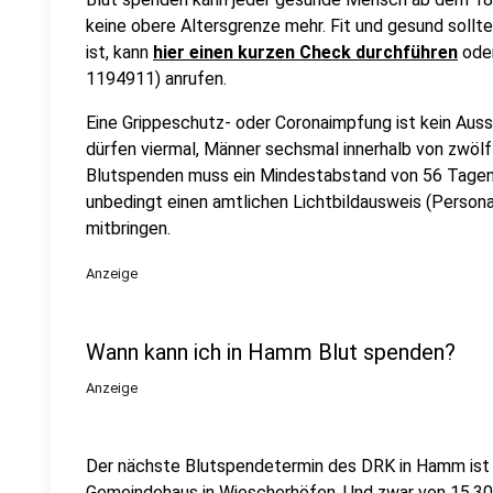
keine obere Altersgrenze mehr. Fit und gesund solltet
ist, kann
hier einen kurzen Check durchführen
oder
1194911) anrufen.
Eine Grippeschutz- oder Coronaimpfung ist kein Aus
dürfen viermal, Männer sechsmal innerhalb von zwöl
Blutspenden muss ein Mindestabstand von 56 Tagen l
unbedingt einen amtlichen Lichtbildausweis (Persona
mitbringen.
Anzeige
Wann kann ich in Hamm Blut spenden?
Anzeige
Der nächste Blutspendetermin des DRK in Hamm ist
Gemeindehaus in Wiescherhöfen. Und zwar von 15.30 b