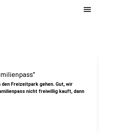
menu
amilienpass"
n den Freizeitpark gehen. Gut, wir
milienpass nicht freiwillig kauft, dann