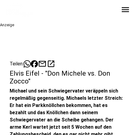
menu
Anzeige
mail
open_in_new
Teilen:
Elvis Eifel - "Don Michele vs. Don
Zocco"
Michael und sein Schwiegervater veräppeln sich
regelmäßig gegenseitig. Michaels letzter Streich:
Er hat ein Parkknöllchen bekommen, hat es
bezahlt und das Knöllchen dann seinem
Schwiegervater an die Scheibe gehangen. Der
arme Kerl wartet jetzt seit 5 Wochen auf den
Zahlungsbescheid, den es gar nicht mehr gibt.