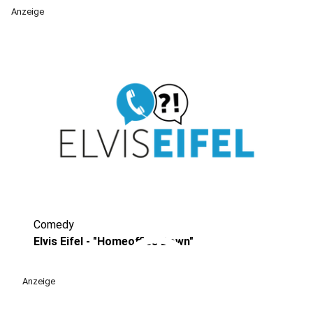
Anzeige
Comedy
play_circle
Elvis Eifel - "Homeoffice Down"
Anzeige