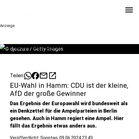
menu
Anzeige
©
djedzura / Getty Images
mail
open_in_new
Teilen:
EU-Wahl in Hamm: CDU ist der kleine,
AfD der große Gewinner
Das Ergebnis der Europawahl wird bundesweit als
ein Denkzettel für die Ampelparteien in Berlin
gesehen. Auch in Hamm regiert eine Ampel. Hier
fällt das Ergebnis etwas anders aus.
Veröffentlicht:
Sonntag, 09.06.2024 23:43