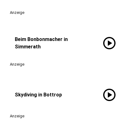
Anzeige
play_circle
Beim Bonbonmacher in
Simmerath
Anzeige
play_circle
Skydiving in Bottrop
Anzeige