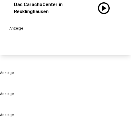
play_circle
Das CarachoCenter in
Recklinghausen
Anzeige
Anzeige
Anzeige
Anzeige