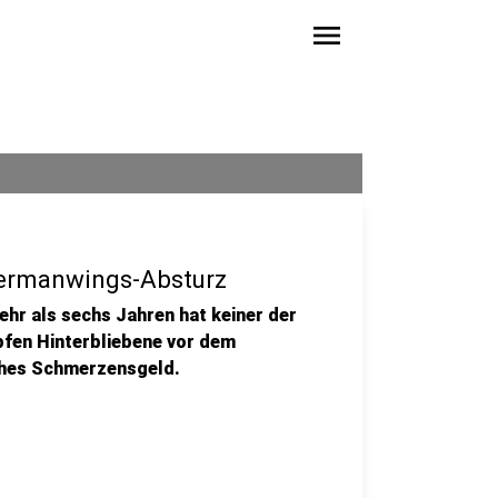
menu
Germanwings-Absturz
hr als sechs Jahren hat keiner der
pfen Hinterbliebene vor dem
ches Schmerzensgeld.