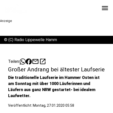
menu
Anzeige
©
(C) Radio Lippewelle Hamm
mail
open_in_new
Teilen:
Großer Andrang bei ältester Laufserie
Die traditionelle Laufserie im Hammer Osten ist
am Sonntag mit über 1000 Läuferinnen und
Läufern aus ganz NRW gestartet- bei idealem
Laufwetter.
Veröffentlicht:
Montag, 27.01.2020 05:58