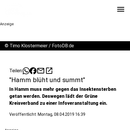
menu
Anzeige
©
Timo Klostermeier / FotoDB.de
mail
open_in_new
Teilen:
"Hamm blüht und summt"
In Hamm muss mehr gegen das Insektensterben
getan werden. Deswegen lädt der Grüne
Kreisverband zu einer Infoveranstaltung ein.
Veröffentlicht:
Montag, 08.04.2019 16:39