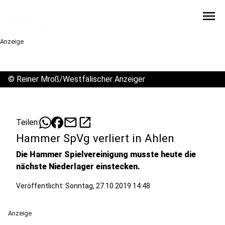
menu
Anzeige
©
Reiner Mroß/Westfälischer Anzeiger
mail
open_in_new
Teilen:
Hammer SpVg verliert in Ahlen
Die Hammer Spielvereinigung musste heute die
nächste Niederlager einstecken.
Veröffentlicht:
Sonntag, 27.10.2019 14:48
Anzeige