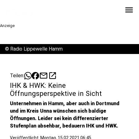
menu
Anzeige
©
Radio Lippewelle Hamm
mail
open_in_new
Teilen:
IHK & HWK: Keine
Öffnungsperspektive in Sicht
Unternehmen in Hamm, aber auch in Dortmund
und im Kreis Unna wünschen sich baldige
Öffnungen. Leider sei kein differenzierter
Stufenplan absehbar, bedauern IHK und HWK.
Veröffentlicht:
Montag, 15.02.2021 06:45