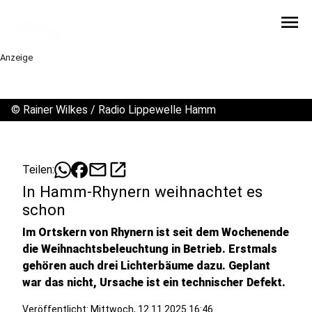
menu
Anzeige
©
Rainer Wilkes / Radio Lippewelle Hamm
mail
open_in_new
Teilen:
In Hamm-Rhynern weihnachtet es
schon
Im Ortskern von Rhynern ist seit dem Wochenende
die Weihnachtsbeleuchtung in Betrieb. Erstmals
gehören auch drei Lichterbäume dazu. Geplant
war das nicht, Ursache ist ein technischer Defekt.
Veröffentlicht:
Mittwoch, 12.11.2025 16:46