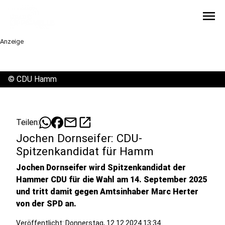
menu
Anzeige
©
CDU Hamm
mail
open_in_new
Teilen:
Jochen Dornseifer: CDU-
Spitzenkandidat für Hamm
Jochen Dornseifer wird Spitzenkandidat der
Hammer CDU für die Wahl am 14. September 2025
und tritt damit gegen Amtsinhaber Marc Herter
von der SPD an.
Veröffentlicht:
Donnerstag, 12.12.2024 13:34