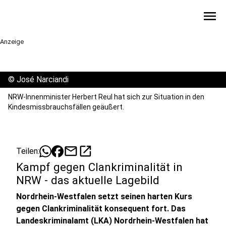
menu
Anzeige
©
José Narciandi
NRW-Innenminister Herbert Reul hat sich zur Situation in den
Kindesmissbrauchsfällen geäußert.
mail
open_in_new
Teilen:
Kampf gegen Clankriminalität in
NRW - das aktuelle Lagebild
Nordrhein-Westfalen setzt seinen harten Kurs
gegen Clankriminalität konsequent fort. Das
Landeskriminalamt (LKA) Nordrhein-Westfalen hat