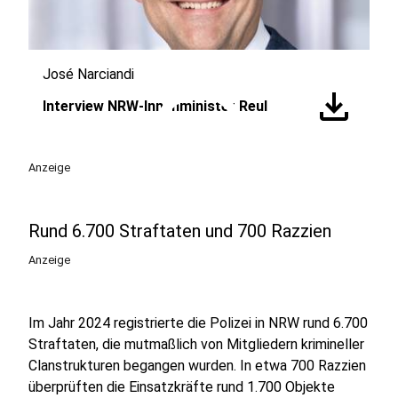
José Narciandi
play_circle
download
Interview NRW-Innenminister Reul
Anzeige
Rund 6.700 Straftaten und 700 Razzien
Anzeige
Im Jahr 2024 registrierte die Polizei in NRW rund 6.700
Straftaten, die mutmaßlich von Mitgliedern krimineller
Clanstrukturen begangen wurden. In etwa 700 Razzien
überprüften die Einsatzkräfte rund 1.700 Objekte