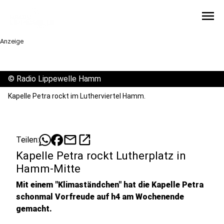
menu
Anzeige
©
Radio Lippewelle Hamm
Kapelle Petra rockt im Lutherviertel Hamm.
mail
open_in_new
Teilen:
Kapelle Petra rockt Lutherplatz in
Hamm-Mitte
Mit einem "Klimaständchen" hat die Kapelle Petra
schonmal Vorfreude auf h4 am Wochenende
gemacht.