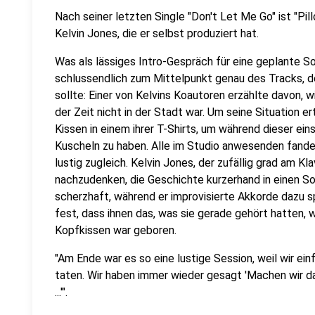
Nach seiner letzten Single "Don't Let Me Go" ist "Pi
Kelvin Jones, die er selbst produziert hat.
Was als lässiges Intro-Gespräch für eine geplante S
schlussendlich zum Mittelpunkt genau des Tracks, 
sollte: Einer von Kelvins Koautoren erzählte davon, wi
der Zeit nicht in der Stadt war. Um seine Situation er
Kissen in einem ihrer T-Shirts, um während dieser e
Kuscheln zu haben. Alle im Studio anwesenden fan
lustig zugleich. Kelvin Jones, der zufällig grad am Kl
nachzudenken, die Geschichte kurzerhand in einen 
scherzhaft, während er improvisierte Akkorde dazu spi
fest, dass ihnen das, was sie gerade gehört hatten, wi
Kopfkissen war geboren.
"Am Ende war es so eine lustige Session, weil wir ein
taten. Wir haben immer wieder gesagt 'Machen wir das 
...'".