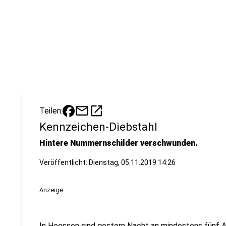
mail
open_in_new
Teilen:
Kennzeichen-Diebstahl
Hintere Nummernschilder verschwunden.
Veröffentlicht:
Dienstag, 05.11.2019 14:26
Anzeige
In Heessen sind gestern Nacht an mindestens fünf 