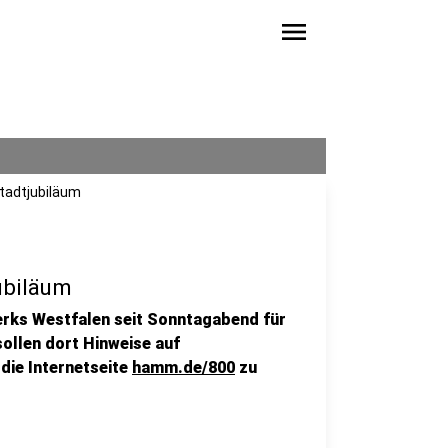
menu
tadtjubiläum
ubiläum
erks Westfalen seit Sonntagabend für
sollen dort Hinweise auf
die Internetseite
hamm.de/800
zu