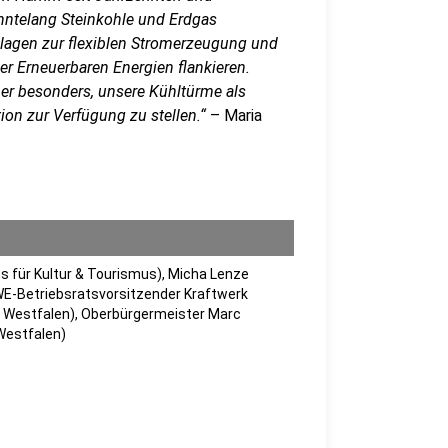
ehntelang Steinkohle und Erdgas
Anlagen zur flexiblen Stromerzeugung und
er Erneuerbaren Energien flankieren.
her besonders, unsere Kühltürme als
tion zur Verfügung zu stellen.“
– Maria
üros für Kultur & Tourismus), Micha Lenze
RWE-Betriebsratsvorsitzender Kraftwerk
 Westfalen), Oberbürgermeister Marc
Westfalen)