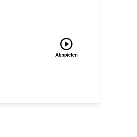
play_circle
Abspielen