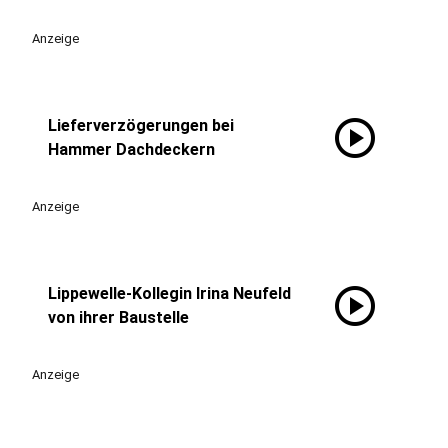
Anzeige
play_circle
Lieferverzögerungen bei
Hammer Dachdeckern
Anzeige
play_circle
Lippewelle-Kollegin Irina Neufeld
von ihrer Baustelle
Anzeige