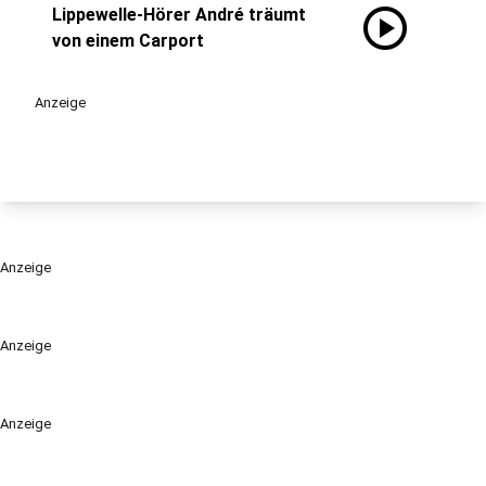
play_circle
Lippewelle-Hörer André träumt
von einem Carport
Anzeige
Anzeige
Anzeige
Anzeige