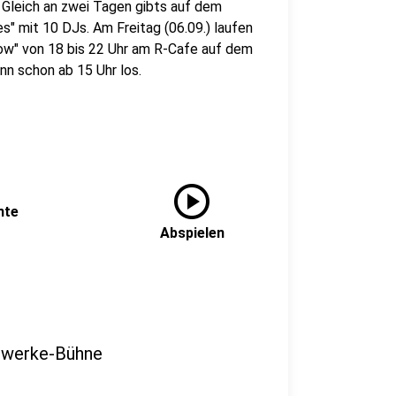
. Gleich an zwei Tagen gibts auf dem
s" mit 10 DJs. Am Freitag (06.09.) laufen
ow" von 18 bis 22 Uhr am R-Cafe auf dem
n schon ab 15 Uhr los.
play_circle
nte
Abspielen
twerke-Bühne