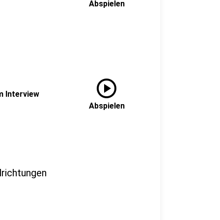
Abspielen
play_circle
m Interview
Abspielen
lrichtungen