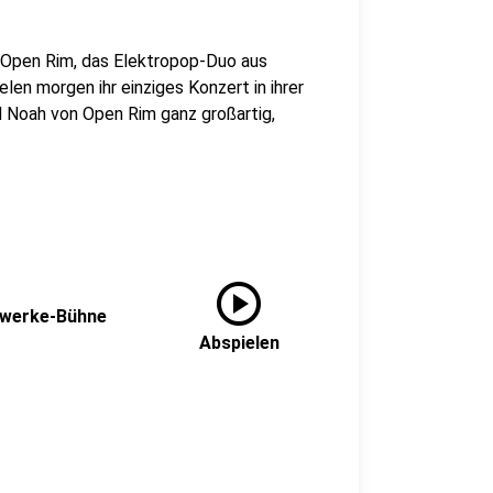
d Open Rim, das Elektropop-Duo aus
en morgen ihr einziges Konzert in ihrer
nd Noah von Open Rim ganz großartig,
play_circle
dtwerke-Bühne
Abspielen