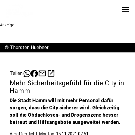
menu
Anzeige
©
Thorsten Huebner
mail
open_in_new
Teilen:
Mehr Sicherheitsgefühl für die City in
Hamm
Die Stadt Hamm will mit mehr Personal dafür
sorgen, dass die City sicherer wird. Gleichzeitig
soll die Obdachlosen- und Drogenszene besser
betreut und Hilfsangebote ausgeweitet werden.
Veröffentlicht:
Montag, 15.11.2021 07:51