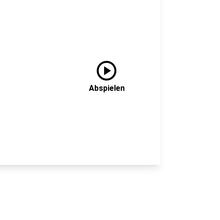
play_circle
Abspielen