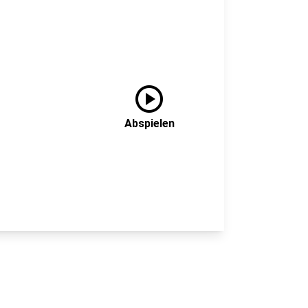
play_circle
Abspielen