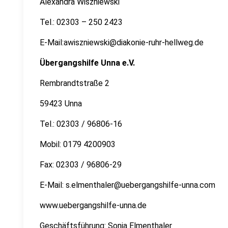
Alexandra Wiszniewski
Tel.: 02303 – 250 2423
E-Mail:awiszniewski@diakonie-ruhr-hellweg.de
Übergangshilfe Unna e.V.
Rembrandtstraße 2
59423 Unna
Tel.: 02303 / 96806-16
Mobil: 0179 4200903
Fax: 02303 / 96806-29
E-Mail: s.elmenthaler@uebergangshilfe-unna.com
www.uebergangshilfe-unna.de
Geschäftsführung: Sonja Elmenthaler