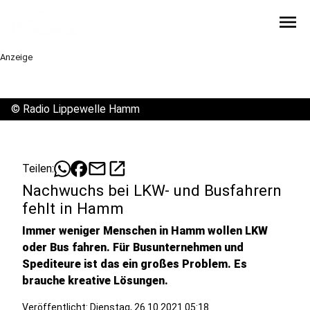
menu
Anzeige
©
Radio Lippewelle Hamm
mail
open_in_new
Teilen:
Nachwuchs bei LKW- und Busfahrern
fehlt in Hamm
Immer weniger Menschen in Hamm wollen LKW
oder Bus fahren. Für Busunternehmen und
Spediteure ist das ein großes Problem. Es
brauche kreative Lösungen.
Veröffentlicht:
Dienstag, 26.10.2021 05:18