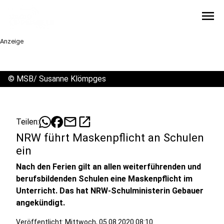
menu
Anzeige
©
MSB/ Susanne Klömpges
mail
open_in_new
Teilen:
NRW führt Maskenpflicht an Schulen
ein
Nach den Ferien gilt an allen weiterführenden und
berufsbildenden Schulen eine Maskenpflicht im
Unterricht. Das hat NRW-Schulministerin Gebauer
angekündigt.
Veröffentlicht:
Mittwoch, 05.08.2020 08:10