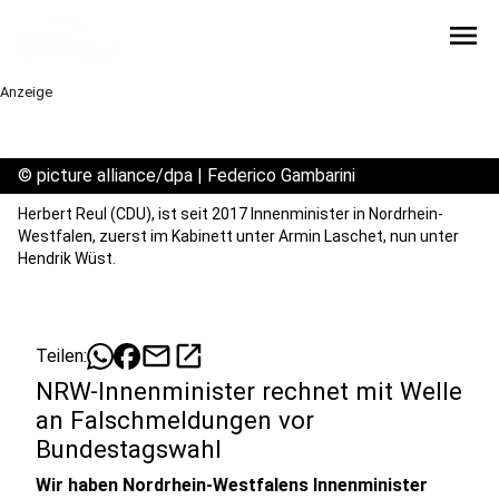
menu
Anzeige
©
picture alliance/dpa | Federico Gambarini
Herbert Reul (CDU), ist seit 2017 Innenminister in Nordrhein-
Westfalen, zuerst im Kabinett unter Armin Laschet, nun unter
Hendrik Wüst.
mail
open_in_new
Teilen:
NRW-Innenminister rechnet mit Welle
an Falschmeldungen vor
Bundestagswahl
Wir haben Nordrhein-Westfalens Innenminister