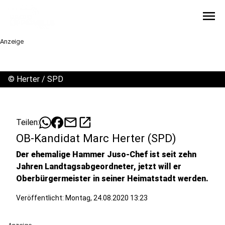
menu
Anzeige
©
Herter / SPD
mail
open_in_new
Teilen:
OB-Kandidat Marc Herter (SPD)
Der ehemalige Hammer Juso-Chef ist seit zehn
Jahren Landtagsabgeordneter, jetzt will er
Oberbürgermeister in seiner Heimatstadt werden.
Veröffentlicht:
Montag, 24.08.2020 13:23